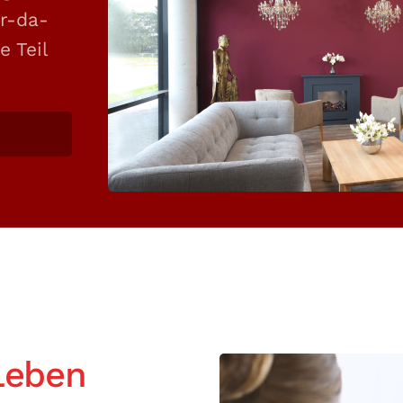
er-da-
 Teil
Leben