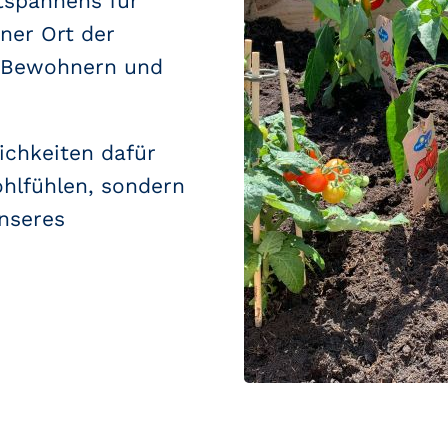
tspannens für
ner Ort der
n Bewohnern und
ichkeiten dafür
ohlfühlen, sondern
unseres