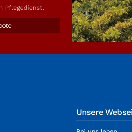
n Pflegedienst.
bote
Unsere Websei
Bei uns leben