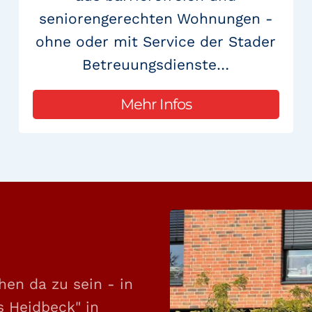
seniorengerechten Wohnungen -
ohne oder mit Service der Stader
Betreuungsdienste…
Mehr Infos
hen da zu sein - in
 Heidbeck" in