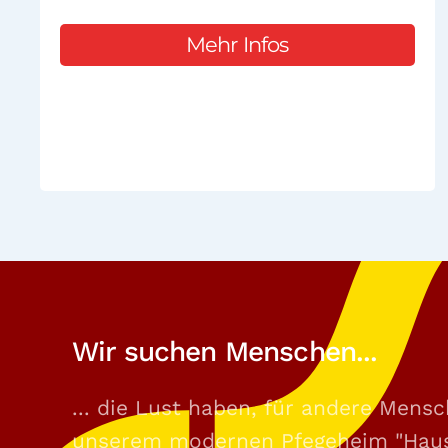
Mehr Infos
Wir suchen Menschen...
... die Lust haben, für andere Mensc
unserem modernen Pfegeheim "Haus